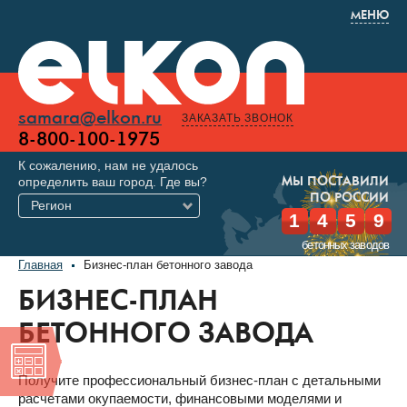
МЕНЮ
samara@elkon.ru
ЗАКАЗАТЬ ЗВОНОК
8-800-100-1975
К сожалению, нам не удалось
определить ваш город. Где вы?
МЫ ПОСТАВИЛИ
ПО РОССИИ
Регион
1
4
5
9
бетонных заводов
Главная
Бизнес-план бетонного завода
БИЗНЕС-ПЛАН
БЕТОННОГО ЗАВОДА
Получите профессиональный бизнес-план с детальными
расчетами окупаемости, финансовыми моделями и