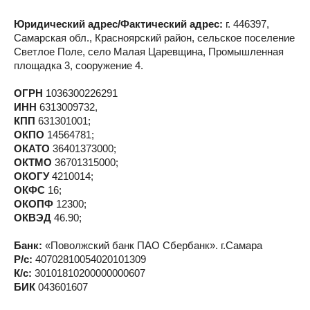
Юридический адрес/Фактический адрес:
г. 446397,
Самарская обл., Красноярский район, сельское поселение
Светлое Поле, село Малая Царевщина, Промышленная
площадка 3, сооружение 4.
ОГРН
1036300226291
ИНН
6313009732,
КПП
631301001;
ОКПО
14564781;
ОКАТО
36401373000;
ОКТМО
36701315000;
ОКОГУ
4210014;
ОКФС
16;
ОКОПФ
12300;
ОКВЭД
46.90;
Банк:
«Поволжский банк ПАО Сбербанк». г.Самара
Р/с:
40702810054020101309
К/с:
30101810200000000607
БИК
043601607