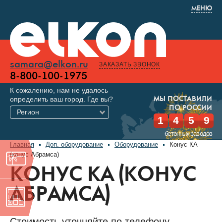
МЕНЮ
samara@elkon.ru
ЗАКАЗАТЬ ЗВОНОК
8-800-100-1975
К сожалению, нам не удалось
определить ваш город. Где вы?
МЫ ПОСТАВИЛИ
ПО РОССИИ
Регион
1
4
5
9
бетонных заводов
Главная
Доп. оборудование
Оборудование
Конус КА
(конуc Абрамса)
КОНУС КА (КОНУC
АБРАМСА)
Стоимость уточняйте по телефону