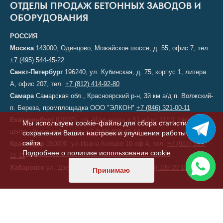
ОТДЕЛЫ ПРОДАЖ БЕТОННЫХ ЗАВОДОВ И
ОБОРУДОВАНИЯ
РОССИЯ
Москва
143000, Одинцово, Можайское шоссе, д. 55, офис 7, тел.
+7 (495) 544-45-22
Санкт-Петербург
196240, ул. Кубинская, д. 75, корпус 1, литера
А, офис 207, тел.
+7 (812) 414-92-80
Самара
Самарская обл., Красноярский р-н, 3й км а/д п. Волжский-
п. Береза, промплощадка ООО "ЭЛКОН"
+7 (846) 321-00-11
Екатеринбург
620075, ул. Малышева д.51 офис 11/01 (бизнес-
Мы используем cookie-файлы для сбора статистики,
центр «Высоцкий»), тел.
+7 (343) 378-41-18
сохранения Ваших настроек и улучшения работы
сайта.
Краснодар
350000, ул.Ивана Кияшко 10 оф 4, тел.
+7 (987) 950-
Подробнее о политике использования cookie
11-11
Хабаровск
ул. Дзержинского, д. 6, тел.
+7 (914) 339-20-10
Принимаю
КАЗАХСТАН
Астана
, переулок 156, д. 11, офис 210, тел/факс:
+7 (7172) 52-60-