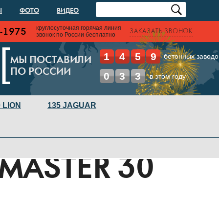
Ы
ФОТО
ВИДЕО
круглосуточная горячая линия
-1975
ЗАКАЗАТЬ ЗВОНОК
звонок по России бесплатно
[
1
4
5
9
бетонных заводо
МЫ ПОСТАВИЛИ
ПО РОССИИ
0
3
3
в этом году
 LION
135 JAGUAR
MASTER 30