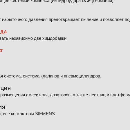
ащен системой компенсации гидроудара DAF (Германия).
избыточного давления предотвращает пыление и позволяет по
ИДА
вать независимо две химдобавки.
КГ
я система, система клапанов и пневмоцилиндров.
КЦИЯ
размещения смесителя, дозаторов, а также лестниц и платформ
ИЯ
й, все контакторы SIEMENS.